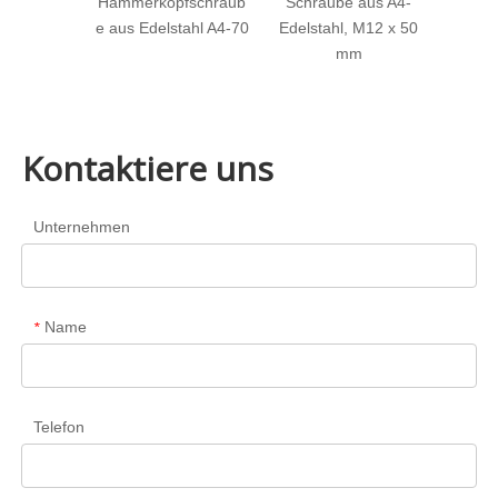
 dicker
Hammerkopfschraub
Schraube aus A4-
opfbolzen
e aus Edelstahl A4-70
Edelstahl, M12 x 50
hlitz
mm
Kontaktiere uns
Unternehmen
Name
*
Telefon