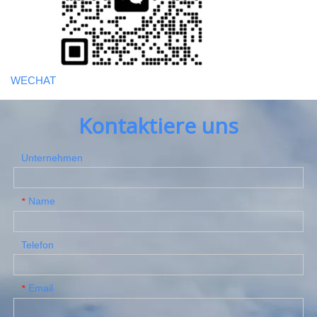
WECHAT
Kontaktiere uns
Unternehmen
Name
*
Telefon
Email
*