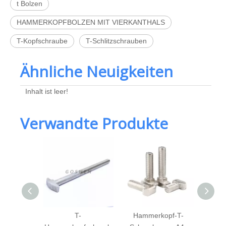
t Bolzen
HAMMERKOPFBOLZEN MIT VIERKANTHALS
T-Kopfschraube
T-Schlitzschrauben
Ähnliche Neuigkeiten
Inhalt ist leer!
Verwandte Produkte
l 304 T-
T-
Hammerkopf-T-