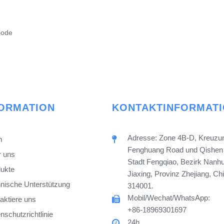
FORMATION
KONTAKTINFORMAT
Adresse: Zone 4B-D, Kreuzu
m
Fenghuang Road und Qishen
 uns
Stadt Fengqiao, Bezirk Nanhu
ukte
Jiaxing, Provinz Zhejiang, Ch
nische Unterstützung
314001.
Mobil/Wechat/WhatsApp:
aktiere uns
+86-18969301697
schutzrichtlinie
24h