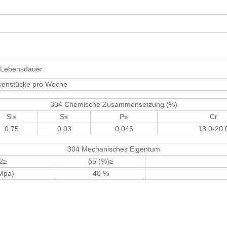
e Lebensdauer
kenstücke pro Woche
304 Chemische Zusammensetzung (%)
Si≤
S≤
P≤
Cr
0.75
0.03
0.045
18.0-20.
304 Mechanisches Eigentum
2≥
δ5 (%)≥
Mpa)
40 %