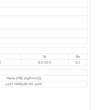
Ni
N≤
0
8,0-10,5
0.1
Härte (HB) (kgf/mm2)]
≤187 HRB≤90 HV ≤200