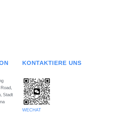
ION
KONTAKTIERE UNS
ng
 Road,
, Stadt
ina
WECHAT