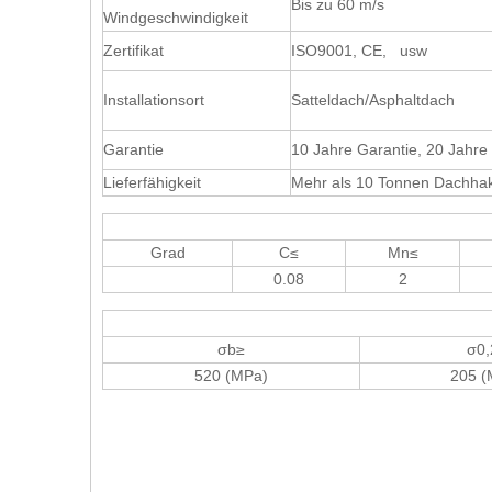
Bis zu 60 m/s
Windgeschwindigkeit
Zertifikat
ISO9001, CE, usw
Installationsort
Satteldach/Asphaltdach
Garantie
10 Jahre Garantie, 20 Jahr
Lieferfähigkeit
Mehr als 10 Tonnen Dachha
Grad
C≤
Mn≤
0.08
2
σb≥
σ0,
520 (MPa)
205 (