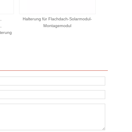
,
Halterung für Flachdach-Solarmodul-
Boden-S
,
Montagemodul
Montageha
lterung
einste